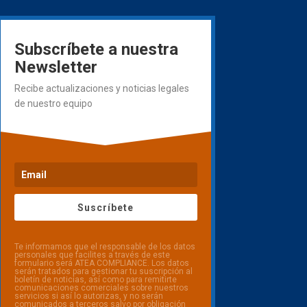
Subscríbete a nuestra
Newsletter
Recibe actualizaciones y noticias legales
de nuestro equipo
Suscríbete
Te informamos que el responsable de los datos
personales que facilites a través de este
formulario será ATEA COMPLIANCE. Los datos
serán tratados para gestionar tu suscripción al
boletín de noticias, así como para remitirte
comunicaciones comerciales sobre nuestros
servicios si así lo autorizas, y no serán
comunicados a terceros salvo por obligación