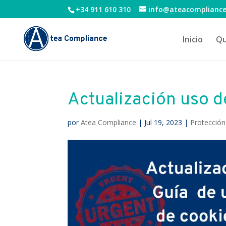
+34 911 610 310
info@ateacomplianc
Inicio
Qu
Actualización uso 
por
Atea Compliance
|
Jul 19, 2023
|
Protección