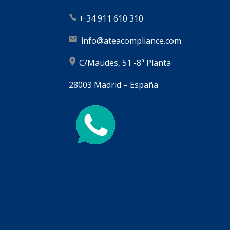
+
34 911 610 310
info@ateacompliance.com
C/Maudes, 51 -8ª Planta
28003 Madrid – España