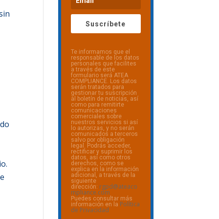
n
 sin
Suscríbete
Te informamos que el
responsable de los datos
personales que facilites
a través de este
formulario será ATEA
COMPLIANCE. Los datos
serán tratados para
gestionar tu suscripción
al boletín de noticias, así
como para remitirte
comunicaciones
comerciales sobre
nuestros servicios si así
ado
lo autorizas, y no serán
comunicados a terceros
salvo por obligación
legal. Podrás acceder,
rectificar y suprimir los
datos, así como otros
io.
derechos, como se
explica en la información
adicional, a través de la
de
siguiente
rgpd@ateaco
dirección:
mpliance.com
Puedes consultar más
Política
información en la
de Privacidad