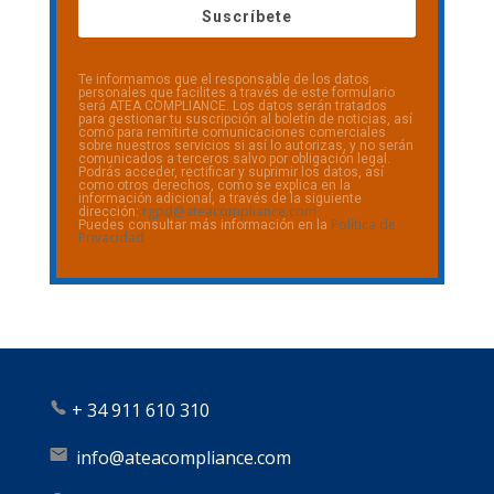
Suscríbete
Te informamos que el responsable de los datos
personales que facilites a través de este formulario
será ATEA COMPLIANCE. Los datos serán tratados
para gestionar tu suscripción al boletín de noticias, así
como para remitirte comunicaciones comerciales
sobre nuestros servicios si así lo autorizas, y no serán
comunicados a terceros salvo por obligación legal.
Podrás acceder, rectificar y suprimir los datos, así
como otros derechos, como se explica en la
información adicional, a través de la siguiente
rgpd@ateacompliance.com
dirección:
Política de
Puedes consultar más información en la
Privacidad
+
34 911 610 310
info@ateacompliance.com