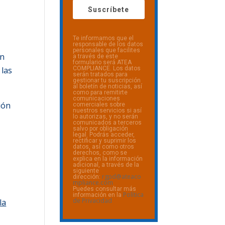
Suscríbete
Te informamos que el
responsable de los datos
personales que facilites
en
a través de este
formulario será ATEA
COMPLIANCE. Los datos
 las
serán tratados para
gestionar tu suscripción
al boletín de noticias, así
como para remitirte
comunicaciones
ión
comerciales sobre
nuestros servicios si así
lo autorizas, y no serán
comunicados a terceros
salvo por obligación
legal. Podrás acceder,
rectificar y suprimir los
datos, así como otros
derechos, como se
explica en la información
adicional, a través de la
siguiente
rgpd@ateaco
dirección:
mpliance.com
Puedes consultar más
Política
información en la
de Privacidad
la