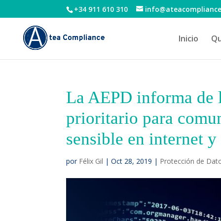
+34 911 610 310
info@ateacomplianc
Inicio
Qu
La AEPD informa de l
prioritario para comu
sensible en internet y 
por
Félix Gil
|
Oct 28, 2019
|
Protección de Dat