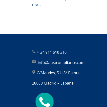
nivel.
+
34 911 610 310
info@ateacompliance.com
C/Maudes, 51 -8ª Planta
28003 Madrid – España