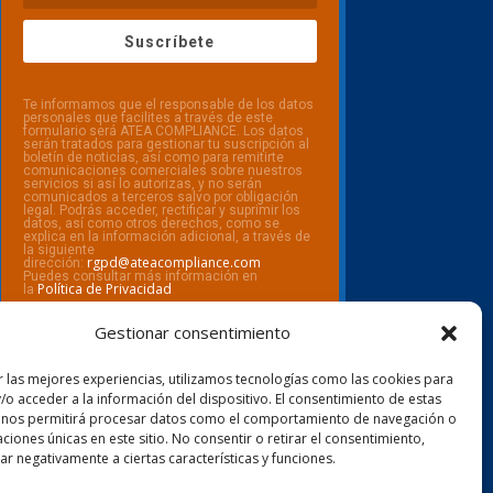
Suscríbete
Te informamos que el responsable de los datos
personales que facilites a través de este
formulario será ATEA COMPLIANCE. Los datos
serán tratados para gestionar tu suscripción al
boletín de noticias, así como para remitirte
comunicaciones comerciales sobre nuestros
servicios si así lo autorizas, y no serán
comunicados a terceros salvo por obligación
legal. Podrás acceder, rectificar y suprimir los
datos, así como otros derechos, como se
explica en la información adicional, a través de
la siguiente
rgpd@ateacompliance.com
dirección:
Puedes consultar más información en
Política de Privacidad
la
Gestionar consentimiento
r las mejores experiencias, utilizamos tecnologías como las cookies para
/o acceder a la información del dispositivo. El consentimiento de estas
 nos permitirá procesar datos como el comportamiento de navegación o
caciones únicas en este sitio. No consentir o retirar el consentimiento,
r negativamente a ciertas características y funciones.